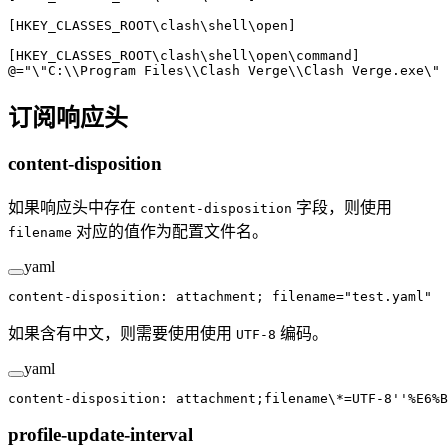
[HKEY_CLASSES_ROOT
\c
lash
\s
hell
\o
pen]
[HKEY_CLASSES_ROOT
\c
lash
\s
hell
\o
pen
\c
ommand]
@
=
"
\"
C:
\\
Program Files
\\
Clash Verge
\\
Clash Verge.exe
\"
 
订阅响应头
content-disposition
如果响应头中存在
字段，则使用
content-disposition
对应的值作为配置文件名。
filename
yaml
content-disposition
: 
attachment; filename="test.yaml"
如果含有中文，则需要使用使用
编码。
UTF-8
yaml
content-disposition
: 
attachment;filename\*=UTF-8''%E6%B
profile-update-interval