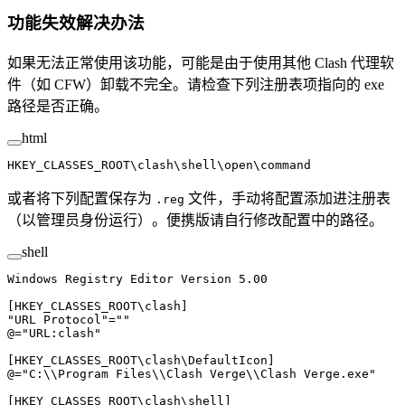
功能失效解决办法
如果无法正常使用该功能，可能是由于使用其他 Clash 代理软
件（如 CFW）卸载不完全。请检查下列注册表项指向的 exe
路径是否正确。
html
HKEY_CLASSES_ROOT\clash\shell\open\command
或者将下列配置保存为
文件，手动将配置添加进注册表
.reg
（以管理员身份运行）。便携版请自行修改配置中的路径。
shell
Windows
 Registry
 Editor
 Version
 5.00
[HKEY_CLASSES_ROOT
\c
lash]
"URL Protocol"
=
""
@
=
"URL:clash"
[HKEY_CLASSES_ROOT
\c
lash
\D
efaultIcon]
@
=
"C:
\\
Program Files
\\
Clash Verge
\\
Clash Verge.exe"
[HKEY_CLASSES_ROOT
\c
lash
\s
hell]