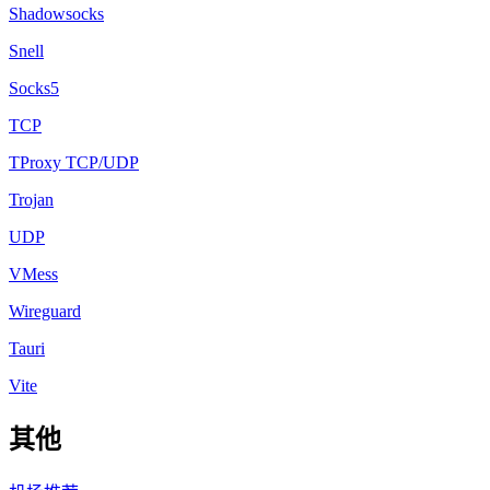
Shadowsocks
Snell
Socks5
TCP
TProxy TCP/UDP
Trojan
UDP
VMess
Wireguard
Tauri
Vite
其他